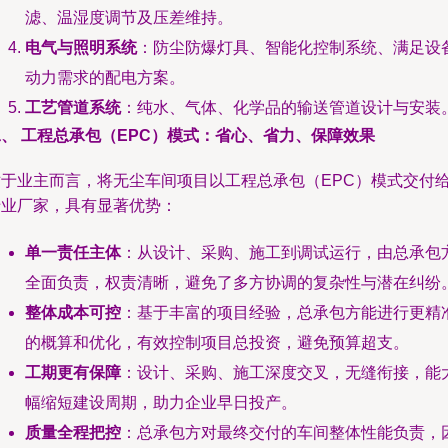
滤、温湿度调节及压差维持。
电气与照明系统
：防尘防爆灯具、智能化控制系统、满足设
动力需求的配电方案。
工艺管道系统
：纯水、气体、化学品的输送管道设计与安装
、 工程总承包（EPC）模式：省心、省力、保障效果
对于业主而言，将无尘车间项目以工程总承包（EPC）模式交付
专业厂家，具有显著优势：
单一责任主体
：从设计、采购、施工到调试运行，由总承包
全面负责，权责清晰，避免了多方协调的复杂性与潜在纠纷
整体成本可控
：基于丰富的项目经验，总承包方能进行更精
的概算和优化，有效控制项目总投资，避免预算超支。
工期更有保障
：设计、采购、施工深度交叉，无缝衔接，能
幅缩短建设周期，助力企业早日投产。
质量全程把控
：总承包方对最终交付的车间整体性能负责，