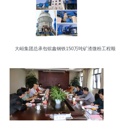
大峘集团总承包镔鑫钢铁150万吨矿渣微粉工程顺
利投产