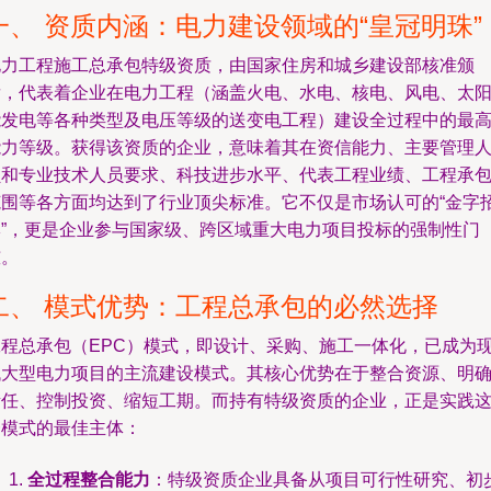
一、 资质内涵：电力建设领域的“皇冠明珠”
电力工程施工总承包特级资质，由国家住房和城乡建设部核准颁
发，代表着企业在电力工程（涵盖火电、水电、核电、风电、太
能发电等各种类型及电压等级的送变电工程）建设全过程中的最
能力等级。获得该资质的企业，意味着其在资信能力、主要管理
员和专业技术人员要求、科技进步水平、代表工程业绩、工程承
范围等各方面均达到了行业顶尖标准。它不仅是市场认可的“金字
牌”，更是企业参与国家级、跨区域重大电力项目投标的强制性门
槛。
二、 模式优势：工程总承包的必然选择
工程总承包（EPC）模式，即设计、采购、施工一体化，已成为
代大型电力项目的主流建设模式。其核心优势在于整合资源、明
责任、控制投资、缩短工期。而持有特级资质的企业，正是实践
一模式的最佳主体：
全过程整合能力
：特级资质企业具备从项目可行性研究、初