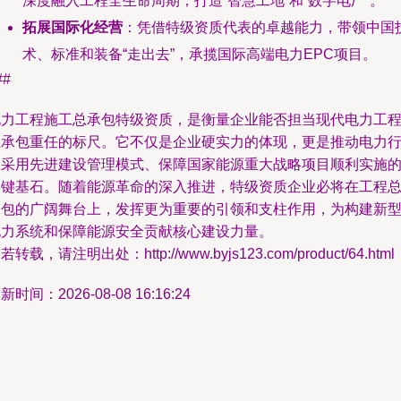
深度融入工程全生命周期，打造“智慧工地”和“数字电厂”。
拓展国际化经营
：凭借特级资质代表的卓越能力，带领中国
术、标准和装备“走出去”，承揽国际高端电力EPC项目。
##
电力工程施工总承包特级资质，是衡量企业能否担当现代电力工
总承包重任的标尺。它不仅是企业硬实力的体现，更是推动电力
业采用先进建设管理模式、保障国家能源重大战略项目顺利实施
关键基石。随着能源革命的深入推进，特级资质企业必将在工程
承包的广阔舞台上，发挥更为重要的引领和支柱作用，为构建新
电力系统和保障能源安全贡献核心建设力量。
若转载，请注明出处：http://www.byjs123.com/product/64.html
新时间：2026-08-08 16:16:24